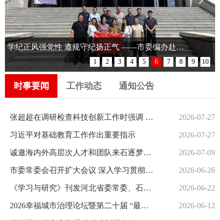
中国文明网“时代楷模”公益广告
学纪正风强党性 遵规守纪扬正气 ——市委编办赴石家庄监狱开展警示教育活动
1
2
3
4
5
6
7
8
9
10
时事要闻
工作动态
通知公告
张超超在调研检查科技创新工作时强调 坚持创新驱动发展战略 强化企业主体地位 打造多元化应用场景和高水平产业集群
2026-07-27
习近平对基础教育工作作出重要指示
2026-07-27
诚邀海内外高层次人才和团队来石逐梦兴业 第五届石家庄“海石杯”高层次人才创新创业大赛启动
2026-07-09
市委常委会召开扩大会议 深入学习贯彻习近平党建思想 以高质量党建引领高质量发展 张超超主持并讲话
2026-06-26
《学习与研究》刊发河北省委常委、石家庄市委书记张超超署名文章：《从“新官要理旧事”看树立和践行正确政绩观》
2026-06-22
2026幸福城市治理论坛暨第二十届 “最具幸福感城市”调查推选活动在石家庄启动 任卫东张超超致辞
2026-06-12