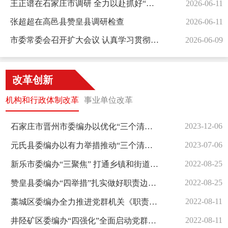
王正谱在石家庄市调研 全力以赴抓好“三夏”生产 为全年粮食丰收打下坚实基础
2026-06-11
张超超在高邑县赞皇县调研检查
2026-06-11
市委常委会召开扩大会议 认真学习贯彻习近平总书记重要讲话精神 研究部署全市经济运行和大气污染防治等工作 张超超主持并讲话
2026-06-09
改革创新
机构和行政体制改革
事业单位改革
2023-12-06
石家庄市晋州市委编办以优化“三个清单”为抓手推动部门履职运行
2023-07-06
元氏县委编办以有力举措推动“三个清单”更新调整到位
2022-08-25
新乐市委编办“三聚焦” 打通乡镇和街道综合行政执法“最后一公里”
2022-08-25
赞皇县委编办“四举措”扎实做好职责边界清单“回头看”
2022-08-11
藁城区委编办全力推进党群机关《职责任务清单》编制工作
2022-08-11
井陉矿区委编办“四强化”全面启动党群机关职责任务清单编制工作